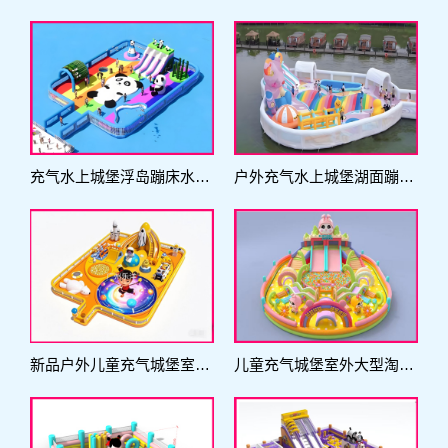
充气水上城堡浮岛蹦床水上蹦蹦云大滑梯景区移动儿童水上乐园厂家
户外充气水上城堡湖面蹦床水上闯关充气大滑梯移动水上乐园厂家
新品户外儿童充气城堡室外大型淘气堡摆摊商场中庭滑梯蹦蹦床厂家
儿童充气城堡室外大型淘气堡跳跳床户外大型游乐设备充气蹦蹦床