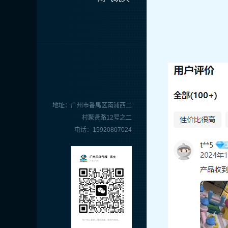
地址：广州市番禺区南浦西二
村聚贤路12号之二
电话：15920807024